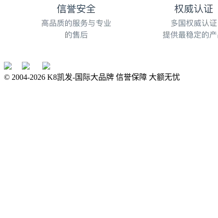
© 2004-
2026
K8凯发-国际大品牌 信誉保障 大额无忧