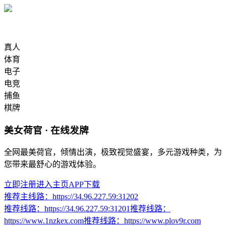
真人
体育
电子
电竞
捕鱼
棋牌
美女荷官 · 在线发牌
全网最美荷官，倾情出演，极致视觉盛宴，多元游戏种类，为
您带来最舒心的游戏体验。
立即注册
进入主页
APP下载
推荐主线路：
https://34.96.227.59:31202
推荐线路：
https://34.96.227.59:31201
推荐线路：
https://www.1nzkex.com
推荐线路：
https://www.plov9r.com