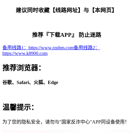
建议同时收藏【线路网址】与【本网页】
推荐『下载APP』 防止迷路
备用线路
1
：
https://www.rznbm.com
备用线路
2
：
https://www.k8900.com
推荐浏览器：
谷歌、Safari、火狐、Edge
温馨提示：
为了您的隐私安全，请勿与"国家反诈中心"APP同设备使用！